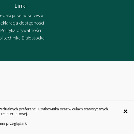
Linki
edakcja serwisu www
eklaracja dostępności
Polityka prywatności
olitechnika Białostocka
×
dualnych preferencji użytkownika oraz w celach statystycznych.
ce internetowej.
ami przeglądarki.