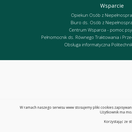
Wsparcie
Opiekun Osób z Niepełnospr
Biuro ds. Osób z Niepełnospr
Centrum Wsparcia - pomoc psy
Pełnomocnik ds. Równego Traktowania i Przec
Obsługa informatyczna Politechniki
W ramach naszego serwisu www stosujemy pliki cookies zapisywane
Użytkownik ma możl
Korzystając ze s