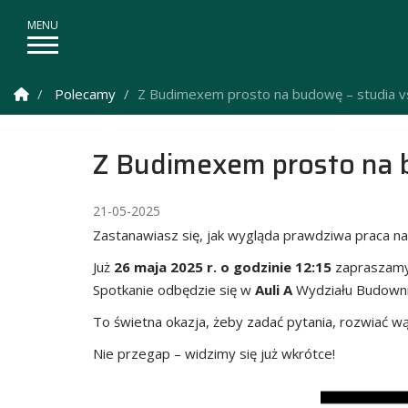
Strona Główna
Polecamy
Z Budimexem prosto na budowę – studia vs
Z Budimexem prosto na b
21-05-2025
Zastanawiasz się, jak wygląda prawdziwa praca na 
Już
26 maja 2025 r. o godzinie 12:15
zapraszamy
Spotkanie odbędzie się w
Auli A
Wydziału Budowni
To świetna okazja, żeby zadać pytania, rozwiać wąt
Nie przegap – widzimy się już wkrótce!