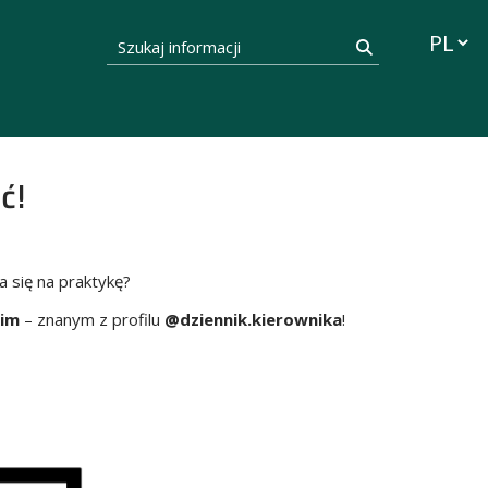
Przełąc
Szukaj informacji
Szukaj
ć!
a się na praktykę?
kim
– znanym z profilu
@dziennik.kierownika
!