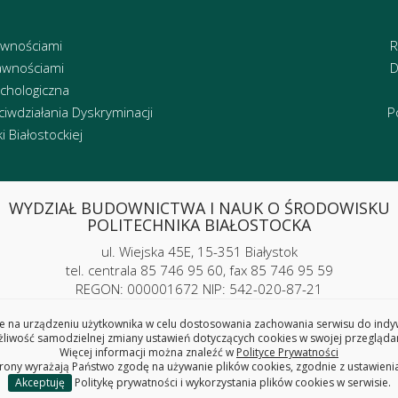
awnościami
R
awnościami
D
chologiczna
iwdziałania Dyskryminacji
P
 Białostockiej
WYDZIAŁ BUDOWNICTWA I NAUK O ŚRODOWISKU
POLITECHNIKA BIAŁOSTOCKA
ul. Wiejska 45E, 15-351 Białystok
tel. centrala 85 746 95 60, fax 85 746 95 59
REGON: 000001672 NIP: 542-020-87-21
 na urządzeniu użytkownika w celu dostosowania zachowania serwisu do indywi
iwość samodzielnej zmiany ustawień dotyczących cookies w swojej przeglądar
Więcej informacji można znaleźć w
Polityce Prywatności
trony wyrażają Państwo zgodę na używanie plików cookies, zgodnie z ustawieni
Copyright © 2025 Politechnika Białostocka
Akceptuję
Politykę prywatności i wykorzystania plików cookies w serwisie.