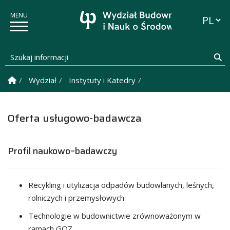
Przełąc
Szukaj informacji
Sz
Strona Główna
Wydział
Instytuty i Katedry
Katedra Budownictwa i
Oferta usługowo-badawcza
Profil naukowo–badawczy
Recykling i utylizacja odpadów budowlanych, leśnych,
rolniczych i przemysłowych
Technologie w budownictwie zrównoważonym w
ramach GOZ