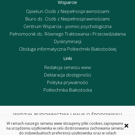
Wsparcie
Opiekun Osób z Niepełnosprawnościami
Biuro ds. Osób z Niepełnosprawnościami
Centrum Wsparcia - pomoc psychologiczna
Pełnomocnik ds. Równego Traktowania i Przeciwdziałania
Dyskryminacji
Obsługa informatyczna Politechniki Białostockiej
Linki
Redakcja serwisu www
Deklaracja dostępności
Polityka prywatności
Politechnika Białostocka
WYDZIAŁ BUDOWNICTWA I NAUK O ŚRODOWISKU
POLITECHNIKA BIAŁOSTOCKA
×
W ramach naszego serwisu www stosujemy pliki cookies zapisywane
ul. Wiejska 45E, 15-351 Białystok
na urządzeniu użytkownika w celu dostosowania zachowania serwisu
do indywidualnych preferencji użytkownika oraz w celach
tel. centrala 85 746 95 60, fax 85 746 95 59