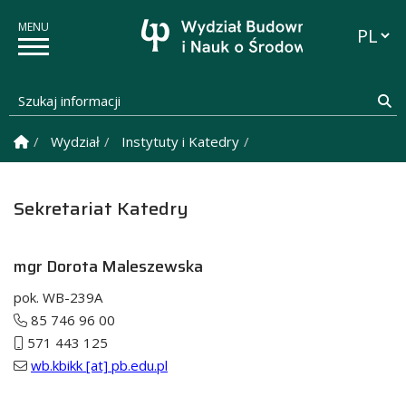
Przełąc
Szukaj informacji
Sz
Strona Główna
Wydział
Instytuty i Katedry
Katedra Budownictwa i
Sekretariat Katedry
mgr Dorota Maleszewska
pok. WB-239A
85 746 96 00
571 443 125
wb.kbikk [at] pb.edu.pl