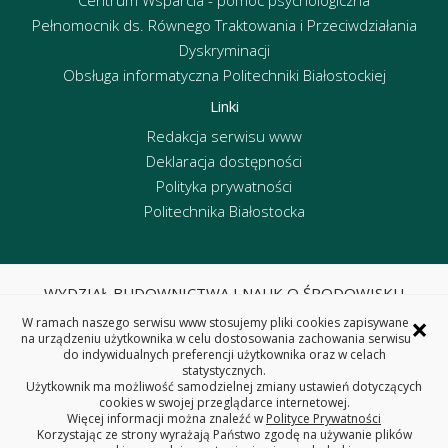
Centrum Wsparcia - pomoc psychologiczna
Pełnomocnik ds. Równego Traktowania i Przeciwdziałania
Dyskryminacji
Obsługa informatyczna Politechniki Białostockiej
Linki
Redakcja serwisu www
Deklaracja dostępności
Polityka prywatności
Politechnika Białostocka
WYDZIAŁ BUDOWNICTWA I NAUK O ŚRODOWISKU
POLITECHNIKA BIAŁOSTOCKA
×
W ramach naszego serwisu www stosujemy pliki cookies zapisywane
ul. Wiejska 45E, 15-351 Białystok
na urządzeniu użytkownika w celu dostosowania zachowania serwisu
do indywidualnych preferencji użytkownika oraz w celach
tel. centrala 85 746 95 60, fax 85 746 95 59
statystycznych.
REGON: 000001672 NIP: 542-020-87-21
Użytkownik ma możliwość samodzielnej zmiany ustawień dotyczących
cookies w swojej przeglądarce internetowej.
Więcej informacji można znaleźć w
Polityce Prywatności
Korzystając ze strony wyrażają Państwo zgodę na używanie plików