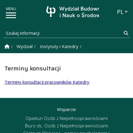
Przełąc
Szukaj informacji
Sz
Strona Główna
Wydział
Instytuty i Katedry
Katedra Chemii, Biologii
Terminy konsultacji
Terminy konsultacji pracowników Katedry
Wsparcie
Opiekun Osób z Niepełnosprawnościami
Biuro ds. Osób z Niepełnosprawnościami