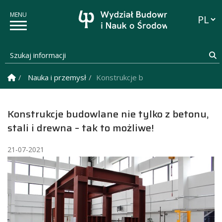
Przełąc
Szukaj informacji
S
Strona Główna
Nauka i przemysł
Konstrukcje budowlane nie tylko z bet
Konstrukcje budowlane nie tylko z betonu,
stali i drewna – tak to możliwe!
21-07-2021