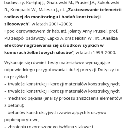
badawczy: Kołłątaj J., Gnatowski M., Prusiel J.A., Sokołowski
R., Konopacki W., Malesza J., nt. „
Zastosowanie telemetrii
radiowej do monitoringu i badań konstrukcji
silosowych
”, w latach 2001-2003;
• pod kierownictwem dr hab. inż. Jolanty Anny Prusiel, prof.
PB zespół badawczy: Łapko A. oraz Nikitin W., nt. „
Analiza
efektów nagrzewania się ośrodków sypkich w
komorach żelbetowych silosów
”, w latach 1999-2000.
Wykonuje się również testy materiałowe wymagające
odpowiedniego przygotowania i dużej precyzji. Dotyczy to
na przykład:
– trwałości konstrukcji i korozji materiałów konstrukcyjnych;
– trwałości konstrukcji i korozji materiałów konstrukcyjnych;
– mechaniki pękania (analizy procesu zniszczenia elementów
z betonu);
– betonów konstrukcyjnych zawierających kruszywo
popiołoporytowe;
– zbrojenia rozproszonego (włókna stalowe i