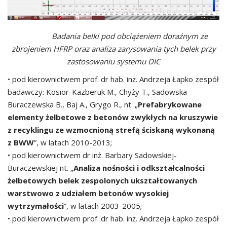
Badania belki pod obciążeniem doraźnym ze
zbrojeniem HFRP oraz analiza zarysowania tych belek przy
zastosowaniu systemu DIC
• pod kierownictwem prof. dr hab. inż. Andrzeja Łapko zespół
badawczy: Kosior-Kazberuk M., Chyży T., Sadowska-
Buraczewska B., Baj A., Grygo R., nt. „
Prefabrykowane
elementy żelbetowe z betonów zwykłych na kruszywie
z recyklingu ze wzmocnioną strefą ściskaną wykonaną
z BWW
”, w latach 2010-2013;
• pod kierownictwem dr inż. Barbary Sadowskiej-
Buraczewskiej nt. „
Analiza nośności i odkształcalności
żelbetowych belek zespolonych ukształtowanych
warstwowo z udziałem betonów wysokiej
wytrzymałości
”, w latach 2003-2005;
• pod kierownictwem prof. dr hab. inż. Andrzeja Łapko zespół