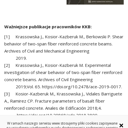
Ważniejsze publikacje pracowników KKB:
[1] Krassowska J., Kosior-Kazberuk M., Berkowski P. Shear
behavior of two-span fiber reinforced concrete beams.
Archives of Civil and Mechanical Engineering
2019.
[2] Krassowska J., Kosior-Kazberuk M. Experimental
investigation of shear behavior of two-span fiber reinforced
concrete beams. Archives of Civil Engineering
2019;Vol. 65. https://doi.org/10.2478/ace-2019-0017.
[3] Kosior-Kazberuk M., Krassowska J., Vidales Barriguete
A., Ramirez CP. Fracture parameters of basalt fiber
reinforced concrete. Anales de Edificación 2018;4.
https://doi.org/10.20868/ade.2018.3800.
[4] Vidales Barriguete A., Santa-Cruz-Astorqui J., Piña-
×
W ramach naszego serwisu www stosujemy pliki cookies zapisywane
na urządzeniu użytkownika w celu dostosowania zachowania serwisu