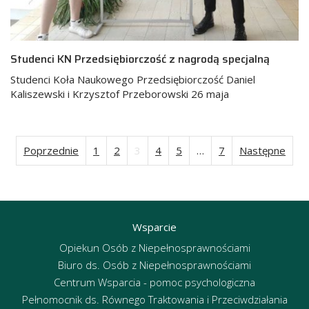
Studenci KN Przedsiębiorczość z nagrodą specjalną
Studenci Koła Naukowego Przedsiębiorczość Daniel
Kaliszewski i Krzysztof Przeborowski 26 maja
Poprzednie
1
2
3
4
5
…
7
Następne
Stronicowanie
wpisów
Wsparcie
Opiekun Osób z Niepełnosprawnościami
Biuro ds. Osób z Niepełnosprawnościami
Centrum Wsparcia - pomoc psychologiczna
Pełnomocnik ds. Równego Traktowania i Przeciwdziałania