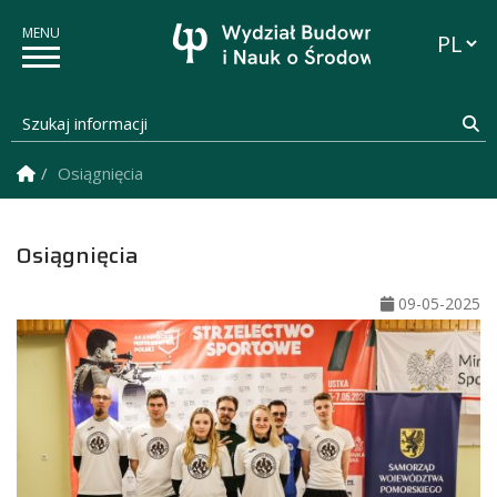
Przełąc
Szukaj informacji
Sz
Strona Główna
Osiągnięcia
Osiągnięcia
09-05-2025