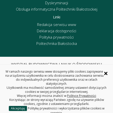
Dyskryminacji
Obsługa informatyczna Politechniki Białostockiej
Linki
Redakcja serwisu www
Deklaracja dostępności
Polityka prywatności
Politechnika Białostocka
WYDZIAŁ BUDOWNICTWA I NAUK O ŚRODOWISKU
POLITECHNIKA BIAŁOSTOCKA
×
W ramach naszego serwisu www stosujemy pliki cookies zapisywane
ul. Wiejska 45E, 15-351 Białystok
na urządzeniu użytkownika w celu dostosowania zachowania serwisu
do indywidualnych preferencji użytkownika oraz w celach
tel. centrala 85 746 95 60, fax 85 746 95 59
statystycznych.
REGON: 000001672 NIP: 542-020-87-21
Użytkownik ma możliwość samodzielnej zmiany ustawień dotyczących
cookies w swojej przeglądarce internetowej.
Więcej informacji można znaleźć w
Polityce Prywatności
Korzystając ze strony wyrażają Państwo zgodę na używanie plików
cookies, zgodnie z ustawieniami przeglądarki.
Akceptuję
Politykę prywatności i wykorzystania plików cookies w
Copyright © 2025 Politechnika Białostocka
serwisie.