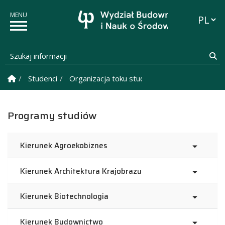
Przełąc
Szukaj informacji
Sz
Strona Główna
Studenci
Organizacja toku studiów
Programy studi
Programy studiów
Kierunek Agroekobiznes
Kierunek Architektura Krajobrazu
Kierunek Biotechnologia
Kierunek Budownictwo