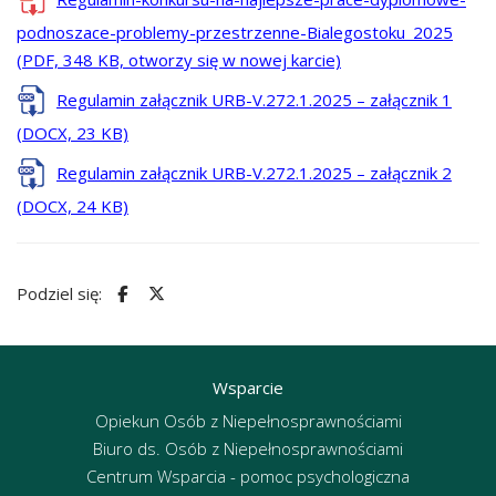
podnoszace-problemy-przestrzenne-Bialegostoku_2025
(PDF, 348 KB, otworzy się w nowej karcie)
Regulamin załącznik URB-V.272.1.2025 – załącznik 1
(DOCX, 23 KB)
Regulamin załącznik URB-V.272.1.2025 – załącznik 2
(DOCX, 24 KB)
Podziel się:
Wsparcie
Opiekun Osób z Niepełnosprawnościami
Biuro ds. Osób z Niepełnosprawnościami
Centrum Wsparcia - pomoc psychologiczna