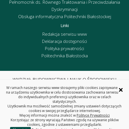
Pełnomocnik ds. Równego Traktowania i Przeciwdziałania
Dyskryminacji
Obsługa informatyczna Politechniki Białostockiej
Linki
Redakcja serwisu www
Deklaracja dostępności
Polityka prywatności
Politechnika Białostocka
WYDZIAŁ BUDOWNICTWA I NAUK O ŚRODOWISKU
POLITECHNIKA BIAŁOSTOCKA
×
W ramach naszego serwisu www stosujemy pliki cookies zapisywane
ul. Wiejska 45E, 15-351 Białystok
na urządzeniu użytkownika w celu dostosowania zachowania serwisu
do indywidualnych preferencji użytkownika oraz w celach
tel. centrala 85 746 95 60, fax 85 746 95 59
statystycznych.
REGON: 000001672 NIP: 542-020-87-21
Użytkownik ma możliwość samodzielnej zmiany ustawień dotyczących
cookies w swojej przeglądarce internetowej.
Więcej informacji można znaleźć w
Polityce Prywatności
Korzystając ze strony wyrażają Państwo zgodę na używanie plików
cookies, zgodnie z ustawieniami przeglądarki.