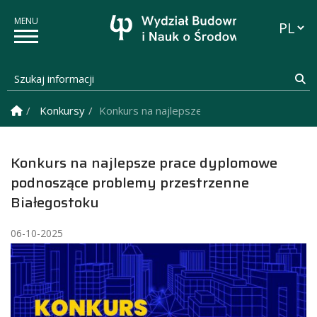
Przełąc
Szukaj informacji
Sz
Strona Główna
Konkursy
Konkurs na najlepsze prace dyplomowe pod
Konkurs na najlepsze prace dyplomowe
podnoszące problemy przestrzenne
Białegostoku
06-10-2025