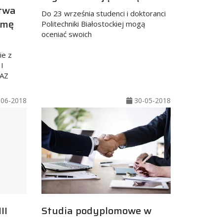
twa
Do 23 września studenci i doktoranci
rmę
Politechniki Białostockiej mogą
oceniać swoich
e z
I
AZ
06-2018
30-05-2018
II
Studia podyplomowe w