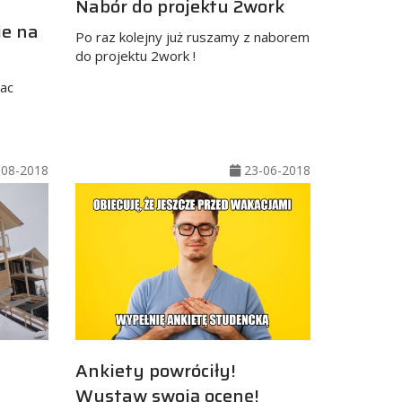
Nabór do projektu 2work
ie na
Po raz kolejny już ruszamy z naborem
do projektu 2work !
lac
08-2018
23-06-2018
Ankiety powróciły!
Wystaw swoją ocenę!