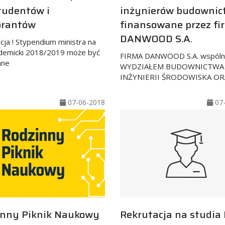
tudentów i
inżynierów budownic
orantów
finansowane przez fi
DANWOOD S.A.
cja ! Stypendium ministra na
demicki 2018/2019 może być
FIRMA DANWOOD S.A. wspólni
ane
WYDZIAŁEM BUDOWNICTWA 
INŻYNIERII ŚRODOWISKA OR
07-06-2018
07-
inny Piknik Naukowy
Rekrutacja na studia I