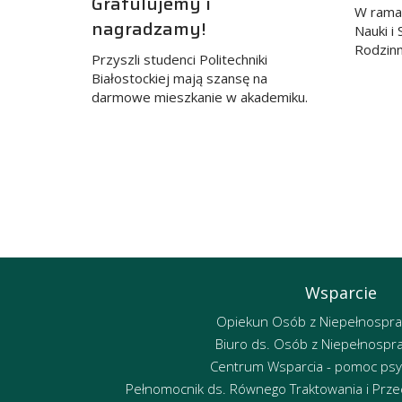
Gratulujemy i
W ramac
nagradzamy!
Nauki i
Rodzin
Przyszli studenci Politechniki
Białostockiej mają szansę na
darmowe mieszkanie w akademiku.
Wsparcie
Opiekun Osób z Niepełnospr
Biuro ds. Osób z Niepełnospr
Centrum Wsparcia - pomoc psy
Pełnomocnik ds. Równego Traktowania i Przec