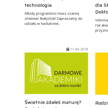
technologia
dla S
Dokt
Młody programisto masz szansę
zmieniać Białystok! Zapraszamy do
Informa
udziału w hackatonie,
rok aka
przyzn
11-06-2018
Świetnie zdałeś maturę?
Rodz