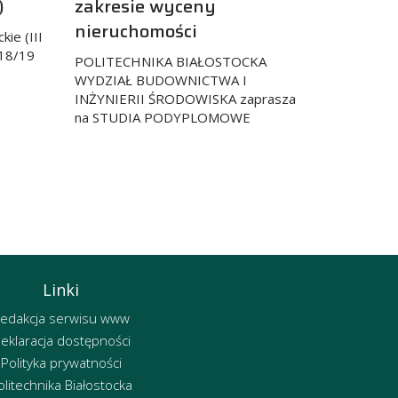
)
zakresie wyceny
nieruchomości
kie (III
2018/19
POLITECHNIKA BIAŁOSTOCKA
WYDZIAŁ BUDOWNICTWA I
INŻYNIERII ŚRODOWISKA zaprasza
na STUDIA PODYPLOMOWE
Linki
edakcja serwisu www
eklaracja dostępności
Polityka prywatności
olitechnika Białostocka