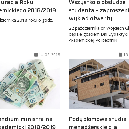
uracja Roku
Wszystko o obsłudze
emickiego 2018/2019
studenta – zaproszen
wykład otwarty
ziernika 2018 roku o godz.
22 października dr Wojciech G
będzie gościem Dni Dydaktyki
Akademickiej Politechniki
14-09-2018
16-
endium ministra na
Podyplomowe studia
kademicki 2018/2019
menadżerskie dla