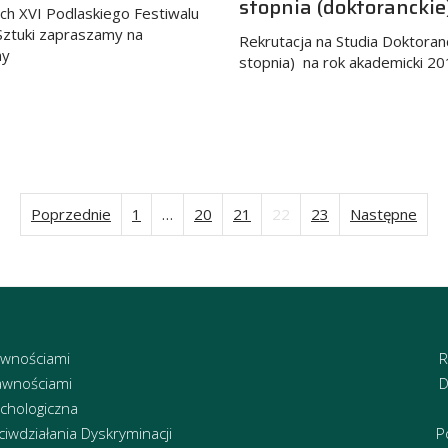
stopnia (doktoranckie
h XVI Podlaskiego Festiwalu
 Sztuki zapraszamy na
Rekrutacja na Studia Doktoranc
ny
stopnia) na rok akademicki 
Poprzednie
1
…
20
21
22
23
Następne
Stronicowanie
wpisów
awnościami
R
awnościami
D
chologiczna
iwdziałania Dyskryminacji
P