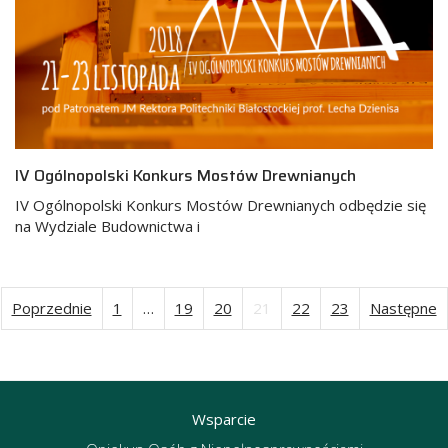
IV Ogólnopolski Konkurs Mostów Drewnianych
IV Ogólnopolski Konkurs Mostów Drewnianych odbędzie się
na Wydziale Budownictwa i
Poprzednie
1
…
19
20
21
22
23
Następne
Stronicowanie
wpisów
Wsparcie