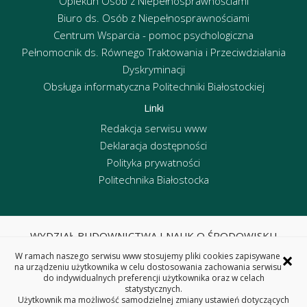
Opiekun Osób z Niepełnosprawnościami
Biuro ds. Osób z Niepełnosprawnościami
Centrum Wsparcia - pomoc psychologiczna
Pełnomocnik ds. Równego Traktowania i Przeciwdziałania
Dyskryminacji
Obsługa informatyczna Politechniki Białostockiej
Linki
Redakcja serwisu www
Deklaracja dostępności
Polityka prywatności
Politechnika Białostocka
WYDZIAŁ BUDOWNICTWA I NAUK O ŚRODOWISKU
POLITECHNIKA BIAŁOSTOCKA
×
W ramach naszego serwisu www stosujemy pliki cookies zapisywane
ul. Wiejska 45E, 15-351 Białystok
na urządzeniu użytkownika w celu dostosowania zachowania serwisu
do indywidualnych preferencji użytkownika oraz w celach
tel. centrala 85 746 95 60, fax 85 746 95 59
statystycznych.
REGON: 000001672 NIP: 542-020-87-21
Użytkownik ma możliwość samodzielnej zmiany ustawień dotyczących