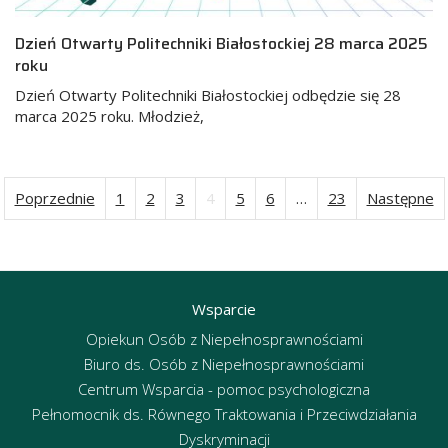
Dzień Otwarty Politechniki Białostockiej 28 marca 2025
roku
Dzień Otwarty Politechniki Białostockiej odbędzie się 28
marca 2025 roku. Młodzież,
Poprzednie
1
2
3
4
5
6
…
23
Następne
Stronicowanie
wpisów
Wsparcie
Opiekun Osób z Niepełnosprawnościami
Biuro ds. Osób z Niepełnosprawnościami
Centrum Wsparcia - pomoc psychologiczna
Pełnomocnik ds. Równego Traktowania i Przeciwdziałania
Dyskryminacji