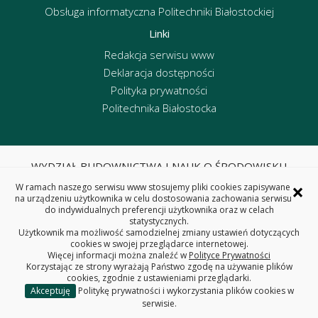
Obsługa informatyczna Politechniki Białostockiej
Linki
Redakcja serwisu www
Deklaracja dostępności
Polityka prywatności
Politechnika Białostocka
WYDZIAŁ BUDOWNICTWA I NAUK O ŚRODOWISKU
POLITECHNIKA BIAŁOSTOCKA
×
W ramach naszego serwisu www stosujemy pliki cookies zapisywane
ul. Wiejska 45E, 15-351 Białystok
na urządzeniu użytkownika w celu dostosowania zachowania serwisu
do indywidualnych preferencji użytkownika oraz w celach
tel. centrala 85 746 95 60, fax 85 746 95 59
statystycznych.
REGON: 000001672 NIP: 542-020-87-21
Użytkownik ma możliwość samodzielnej zmiany ustawień dotyczących
cookies w swojej przeglądarce internetowej.
Więcej informacji można znaleźć w
Polityce Prywatności
Korzystając ze strony wyrażają Państwo zgodę na używanie plików
cookies, zgodnie z ustawieniami przeglądarki.
Akceptuję
Politykę prywatności i wykorzystania plików cookies w
Copyright © 2025 Politechnika Białostocka
serwisie.