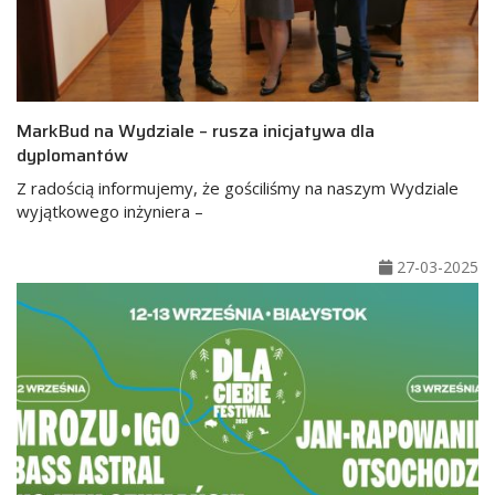
MarkBud na Wydziale – rusza inicjatywa dla
dyplomantów
Z radością informujemy, że gościliśmy na naszym Wydziale
wyjątkowego inżyniera –
27-03-2025