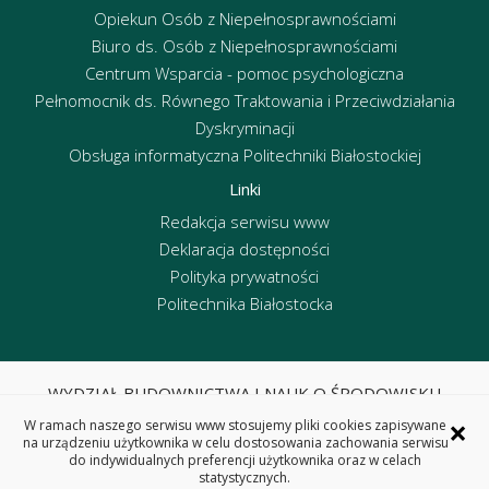
Opiekun Osób z Niepełnosprawnościami
Biuro ds. Osób z Niepełnosprawnościami
Centrum Wsparcia - pomoc psychologiczna
Pełnomocnik ds. Równego Traktowania i Przeciwdziałania
Dyskryminacji
Obsługa informatyczna Politechniki Białostockiej
Linki
Redakcja serwisu www
Deklaracja dostępności
Polityka prywatności
Politechnika Białostocka
WYDZIAŁ BUDOWNICTWA I NAUK O ŚRODOWISKU
POLITECHNIKA BIAŁOSTOCKA
×
W ramach naszego serwisu www stosujemy pliki cookies zapisywane
ul. Wiejska 45E, 15-351 Białystok
na urządzeniu użytkownika w celu dostosowania zachowania serwisu
do indywidualnych preferencji użytkownika oraz w celach
tel. centrala 85 746 95 60, fax 85 746 95 59
statystycznych.
REGON: 000001672 NIP: 542-020-87-21