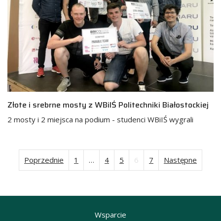
Złote i srebrne mosty z WBiIŚ Politechniki Białostockiej
2 mosty i 2 miejsca na podium - studenci WBiIŚ wygrali
Poprzednie
1
…
4
5
6
7
Następne
Stronicowanie
wpisów
Wsparcie