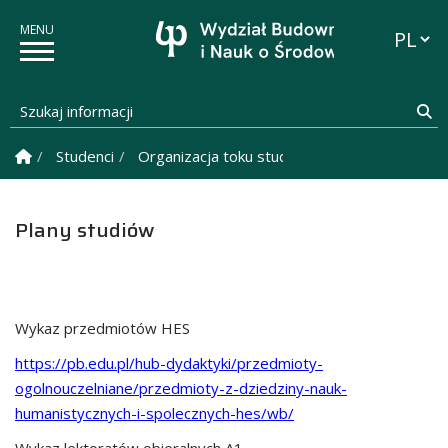
Przełąc
Szukaj informacji
Sz
Strona Główna
Studenci
Organizacja toku studiów
Plany studiów
Plany studiów
Wykaz przedmiotów HES
https://pb.edu.pl/hub-dydaktyki/przedmioty-
ogolnouczelniane/przedmioty-z-dziedziny-nauk-
humanistycznych-i-spolecznych-hes/wb/