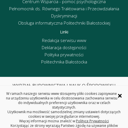
Centrum Wsparcia - pomoc psychologiczna
Pełnomocnik ds. Równego Traktowania i Przeciwdziałania
Dyskryminacji
Obsługa informatyczna Politechniki Białostockiej
Linki
Redakcja serwisu www
Deklaracja dostępności
Polityka prywatności
Politechnika Białostocka
WYDZIAŁ BUDOWNICTWA I NAUK O ŚRODOWISKU
POLITECHNIKA BIAŁOSTOCKA
×
W ramach naszego serwisu www stosujemy pliki cookies zapisywane
ul. Wiejska 45E, 15-351 Białystok
na urządzeniu użytkownika w celu dostosowania zachowania serwisu
do indywidualnych preferencji użytkownika oraz w celach
tel. centrala 85 746 95 60, fax 85 746 95 59
statystycznych.
REGON: 000001672 NIP: 542-020-87-21
Użytkownik ma możliwość samodzielnej zmiany ustawień dotyczących
cookies w swojej przeglądarce internetowej.
Więcej informacji można znaleźć w
Polityce Prywatności
Korzystając ze strony wyrażają Państwo zgodę na używanie plików