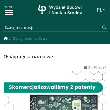
Przełąc
Szukaj informacji
Sz
Strona Główna
Osiągnięcia naukowe
Osiągnięcia naukowe
31-10-2024