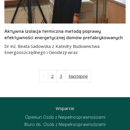
Aktywna izolacja termiczna metodą poprawy
efektywności energetycznej domów prefabrykowanych
Dr inż. Beata Sadowska z Katedry Budownictwa
Energooszczędnego i Geodezji wraz
1
2
3
Następne
Stronicowanie
wpisów
Wsparcie
Opiekun Osób z Niepełnosprawnościami
Biuro ds. Osób z Niepełnosprawnościami